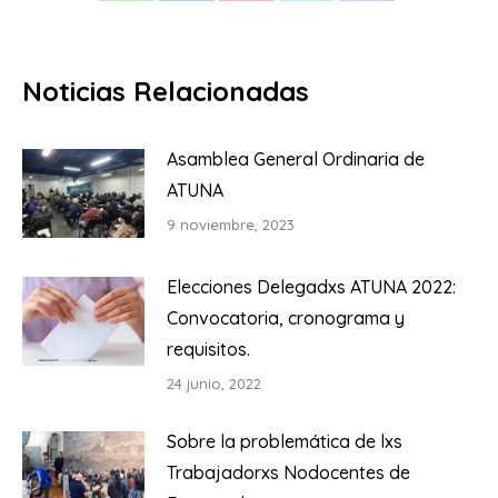
on
on
on
on
on
WhatsApp
LinkedIn
Pinterest
X
Facebook
Noticias Relacionadas
Asamblea General Ordinaria de
ATUNA
9 noviembre, 2023
Elecciones Delegadxs ATUNA 2022:
Convocatoria, cronograma y
requisitos.
24 junio, 2022
Sobre la problemática de lxs
Trabajadorxs Nodocentes de