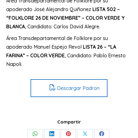
Área Transdepartamental de Folklore por su
apoderado José Alejandro Quiñonez
LISTA 502 –
“FOLKLORE 26 DE NOVIEMBRE” – COLOR VERDE Y
BLANCA
, Candidato: Carlos David Alegre.
Área Transdepartamental de Folklore por su
apoderado Manuel Espejo Revol
LISTA 26 – “LA
FARINA” – COLOR VERDE
, Candidato: Pablo Ernesto
Napoli.
Descargar Padron
Compartir
Share
Share
Share
Share
Share